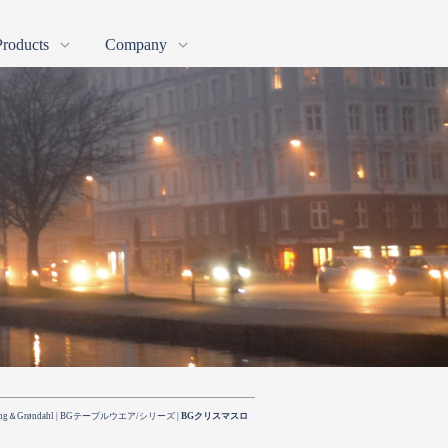
Products
Company
スカンジナヴィア
プライバシーポリシー
く
個人情報保護指針
古物商許可証
Scandinavian
ng＆Grøndahl
|
BGテーブルウエア/シリーズ
|
BGクリスマスロ