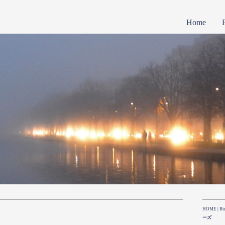
Home
ルコペンハーゲン
ィ会社概要
ビング＆グレンダール
購入方法詳細
ジョージジェンセン
特定商取引法表示
ィについて
オーダー方法
特定商取引法に基づ
購入方法
法定広告表示
Copenhagen
Bing & Grøndahl
Georg Jensen
HOME
|
Bi
ーズ