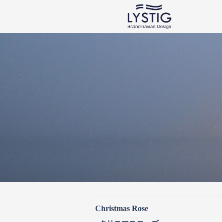
ロイヤ
リステ
リステ
Royal 
Christmas Rose