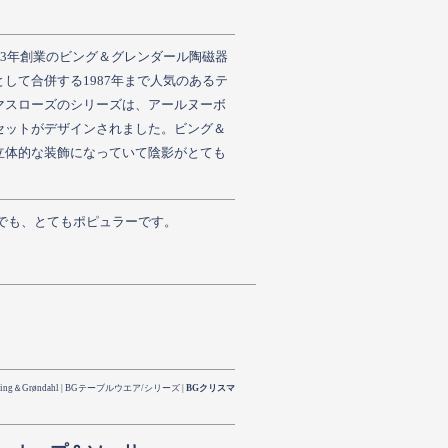
53年創業のビング＆グレンダール陶磁器
して合併する1987年まで人気のあるテ
マスローズのシリーズは、アールヌーボ
セットがデザインされました。ビング＆
立体的な装飾になっていて陰影がとても
でも、とてもポピュラーです。
ing＆Grøndahl
|
BGテーブルウエア/シリーズ
|
BGクリスマ