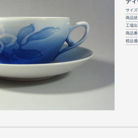
ティ
サイズ：
商品状
工場出
商品番号
税込価格