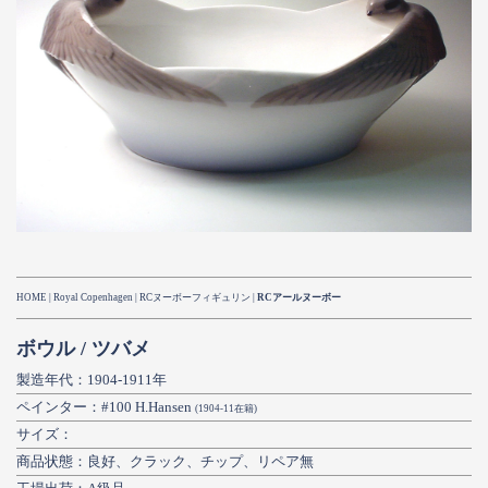
HOME
|
Royal Copenhagen
| RCヌーボーフィギュリン |
RCアールヌーボー
ボウル / ツバメ
製造年代：1904-1911年
ペインター：#100 H.Hansen
(1904-11在籍)
サイズ：
商品状態：良好、クラック、チップ、リペア無