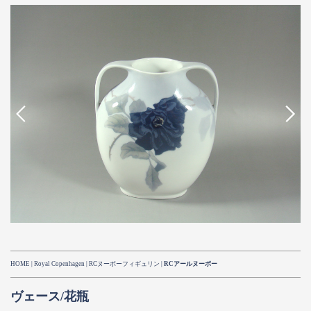
HOME
|
Royal Copenhagen
| RCヌーボーフィギュリン |
RCアールヌーボー
ヴェース/花瓶